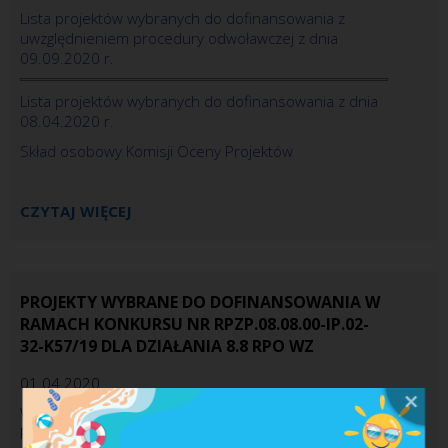
Lista projektów wybranych do dofinansowania z
uwzględnieniem procedury odwoławczej z dnia
09.09.2020 r.
Lista projektów wybranych do dofinansowania z dnia
08.04.2020 r.
Skład osobowy Komisji Oceny Projektów
CZYTAJ WIĘCEJ
PROJEKTY WYBRANE DO DOFINANSOWANIA W
RAMACH KONKURSU NR RPZP.08.08.00-IP.02-
32-K57/19 DLA DZIAŁANIA 8.8 RPO WZ
01.04.2020
W związku z rozstrzygnięciem konkursu nr
RPZP.08.08.00-IP.02-32-K57/19, Wojewódzki Urząd