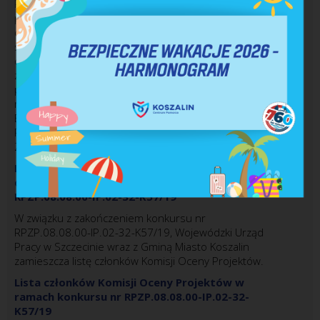
Pracy w Szczecinie wraz z Gminą Miasto Koszalin
publikuje Listę projektów wybranych do
dofinansowania w ramach Działania 8.8 Wsparcie
szkół i placówek prowadzących kształcenie zawodowe
oraz uczniów uczestniczących w kształceniu
zawodowym i osób dorosłych uczestniczących w
pozaszkolnych formach kształcenia zawodowego w
ramach Strategii ZIT dla Koszalińsko – Kołobrzesko -
Białogardzkiego Obszaru Funkcjonalnego
Regionalnego Programu Operacyjnego Województwa
Zachodniopomorskiego 2014 – 2020.
Lista projektów, które zostały wybrane
do
dofinansowania w ramach konkursu nr
RPZP.08.08.00-IP.02-32-K57/19
W związku z zakończeniem konkursu nr
RPZP.08.08.00-IP.02-32-K57/19, Wojewódzki Urząd
Pracy w Szczecinie wraz z Gminą Miasto Koszalin
zamieszcza listę członków Komisji Oceny Projektów.
Lista członków Komisji Oceny Projektów w
ramach konkursu nr
RPZP.08.08.00-IP.02-32-
K57/19