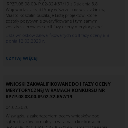
RPZP.08.08.00-IP.02-32-K57/19 z Działania 8.8,
Wojewódzki Urząd Pracy w Szczecinie wraz z Gminą
Miasto Koszalin publikuje Listę projektów, które
zostały pozytywnie zweryfikowane i tym samym
zostały skierowane do II fazy oceny merytorycznej.
Lista wniosków zakwalifikowanych do II fazy oceny 8.8
z dnia 12.03.2020 r.
CZYTAJ WIĘCEJ
WNIOSKI ZAKWALIFIKOWANE DO I FAZY OCENY
MERYTORYCZNEJ W RAMACH KONKURSU NR
RPZP.08.08.00-IP.02-32-K57/19
04.02.2020
W związku z zakończeniem oceny wniosków pod
kątem braków formalnych w ramach konkursu nr
RPZP.08.08.00-IP.02-32-K57/19 w ramach Działania