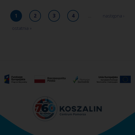
1
2
3
4
…
następna ›
ostatnia »