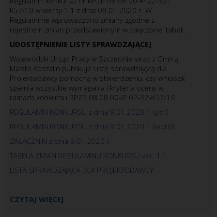
Regulamin konkursu nr RPZP.08.08.00-IP.02-32-
K57/19 w wersji 1.1 z dnia 09.01.2020 r.
W
Regulaminie wprowadzono zmiany zgodne z
rejestrem zmian przedstawionym w załączonej tabeli.
UDOSTĘPNIENIE LISTY SPRAWDZAJĄCEJ
Wojewódzki Urząd Pracy w Szczecinie wraz z Gminą
Miasto Koszalin publikuje Listę sprawdzającą dla
Projektodawcy pomocną w stwierdzeniu, czy wniosek
spełnia wszystkie wymagania i kryteria oceny w
ramach konkursu RPZP.08.08.00-IP.02-32-K57/19.
REGULAMIN KONKURSU z dnia 9.01.2020 r. (pdf)
REGULAMIN KONKURSU z dnia 9.01.2020 r. (word)
ZAŁĄCZNIKI z dnia 9.01.2020 r.
TABELA ZMIAN REGULAMINU KONKURSU ver. 1.1
LISTA SPRAWDZAJĄCA DLA PROJEKTODAWCY
CZYTAJ WIĘCEJ