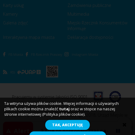
Karty usług
Zamówienia publiczne
Kamery
Multimedia
Galeria zdjęć
Miejski Rzecznik Konsumentów
Informuje
Interaktywna mapa miasta
Deklaracja dostępności
FB Miasta
FB Rzecznik Prasowy
Instagram Miasta
RSS
Pracujemy w systemie Jakości ISO 9001
Ta witryna używa plików cookie. Więcej informacji o używanych
plikach cookie można znaleźć
tutaj
oraz w stopce na naszej
stronie internetowej (Polityka plików cookie).
Wszystkie prawa zastrzeżone. Copyright 2018. Urząd Miejski w
Koszalinie
TAK, AKCEPTUJĘ
Alert
Wakacje to doskonały czas na odpoczynek,