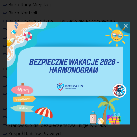
Biuro Rady Miejskiej
Biuro Kontroli
Biuro Bezpieczeństwa i Zarządzania Kryzysowego
Biuro Działalności Gospodarczej
Biuro Pełnomocnika ds. Uzależnień
Biuro Miejskiego Rzecznika Konsumentów
Biuro Pełnomocnika Prezydenta Miasta ds. Dostępności i
Wyrównywania Szans
Rzecznik prasowy
Audytor wewnętrzny
Inspektor Ochrony Danych
Pełnomocnik Prezydenta ds. Ochrony Informacji
Niejawnych
Pełnomocnik ds. Systemu Zarządzania Jakością
Pełnomocnik Prezydenta Miasta ds. Weryfikacji Procedur
Stanowisko ds. bezpieczeństwa i higieny pracy
Zespół Radców Prawnych