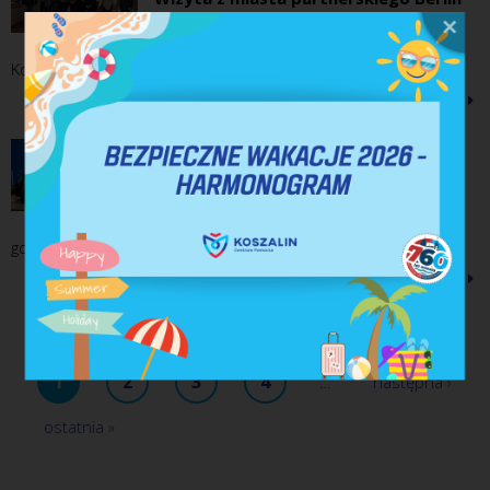
Tempelhof-Schöneberg.
W dniach 23-25 października br. w
Koszalinie przebywała delegacja z niemieckiego miasta...
czytaj więcej
17.10.2025 09:08
Wizyta z miasta partnerskiego
Schwedt/n. Odrą.
W dniu 16 października br w Koszalinie
gościliśmy delegację z partnerskiego miasta Schwedt/n....
czytaj więcej
1
2
3
4
…
następna ›
ostatnia »