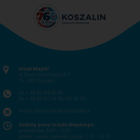
Urząd Miejski
ul. Rynek Staromiejski 6-7
75 – 007 Koszalin
tel. + 48 94 348 86 00
fax + 48 94 342 24 78, 342 24 78
e-mail:
um.koszalin@um.koszalin.pl
Godziny pracy Urzędu Miejskiego:
poniedziałek: 8.00 – 16.00
wtorek , środa, czwartek i piątek: 7.15 – 15.15