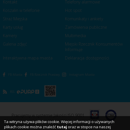
Kontakt
Telefony alarmowe
Koszalin w telefonie
Hot spot
Straż Miejska
Komunikaty i ankiety
Karty usług
Zamówienia publiczne
Kamery
Multimedia
Galeria zdjęć
Miejski Rzecznik Konsumentów
Informuje
Interaktywna mapa miasta
Deklaracja dostępności
FB Miasta
FB Rzecznik Prasowy
Instagram Miasta
RSS
Pracujemy w systemie Jakości ISO 9001
Ta witryna używa plików cookie. Więcej informacji o używanych
plikach cookie można znaleźć
tutaj
oraz w stopce na naszej