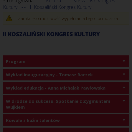
Strona główna
Kultura
Koszaliński Kongres
Kultury
II Koszaliński Kongres Kultury
Zamknięto możliwość wypełniania tego formularza.
II KOSZALIŃSKI KONGRES KULTURY
Program
Wykład inauguracyjny - Tomasz Raczek
Wykład edukacja - Anna Michalak Pawłowska
W drodze do sukcesu. Spotkanie z Zygmuntem 
Wujkiem
Kowale z kuźni talentów