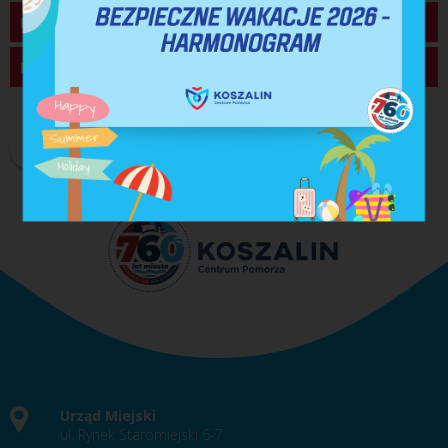
Podziękowania
Fotorelacja
DRUKUJ
PDF
Urząd Miejski
ul. Rynek Staromiejski 6-7