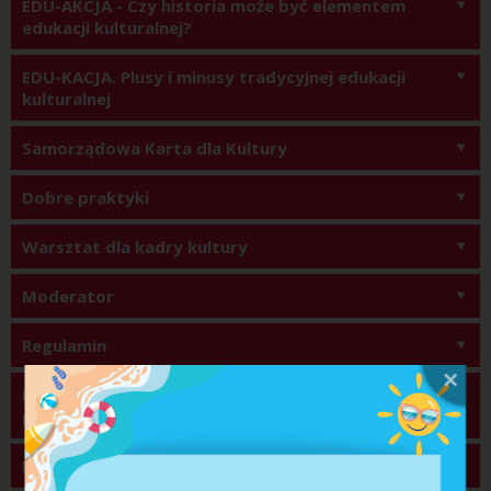
EDU-AKCJA - Czy historia może być elementem 
edukacji kulturalnej?
EDU-KACJA. Plusy i minusy tradycyjnej edukacji 
kulturalnej
Samorządowa Karta dla Kultury
Dobre praktyki
Warsztat dla kadry kultury
Moderator
Regulamin
Rejestracja zakończona. Na wykład otwarcia i 
panele dyskusyjne wstęp wolny
Podsumowanie