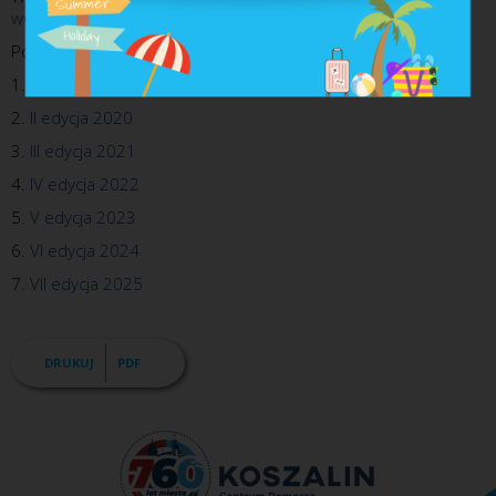
www.aktywne.miasta.pl
Podsumowania koszalińskich edycji:
1.
I edycja 2019
2.
II edycja 2020
3.
III edycja 2021
4.
IV edycja 2022
5.
V edycja 2023
6.
 VI edycja 2024 
7.
VII edycja 2025
DRUKUJ
PDF