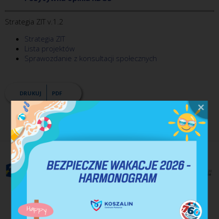
Strategia ZIT v.1.2
Strategia ZIT
Lista projektów
Sprawozdanie z konsultacji społecznych
DRUKUJ
PDF