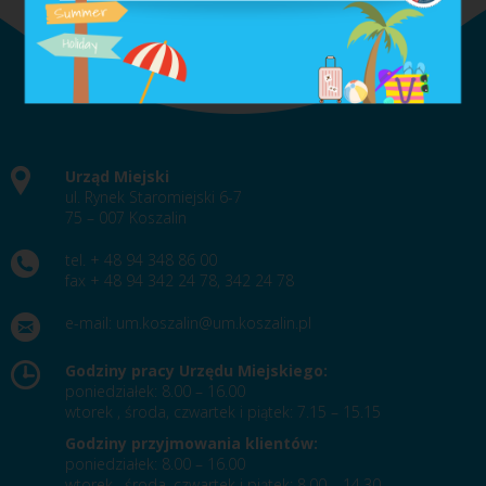
Urząd Miejski
ul. Rynek Staromiejski 6-7
75 – 007 Koszalin
tel. + 48 94 348 86 00
fax + 48 94 342 24 78, 342 24 78
e-mail:
um.koszalin@um.koszalin.pl
Godziny pracy Urzędu Miejskiego:
poniedziałek: 8.00 – 16.00
wtorek , środa, czwartek i piątek: 7.15 – 15.15
Godziny przyjmowania klientów:
poniedziałek: 8.00 – 16.00
wtorek , środa, czwartek i piątek: 8.00 – 14.30