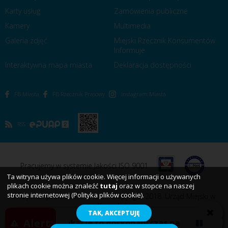
Karty usług
Zamówienia publiczne
Kamery
Multimedia
Galeria zdjęć
Miejski Rzecznik Konsumentów
Informuje
Interaktywna mapa miasta
Deklaracja dostępności
FB Miasta
FB Rzecznik Prasowy
Instagram Miasta
RSS
Pracujemy w systemie Jakości ISO 9001
Ta witryna używa plików cookie. Więcej informacji o używanych
plikach cookie można znaleźć
tutaj
oraz w stopce na naszej
stronie internetowej (Polityka plików cookie).
Wszystkie prawa zastrzeżone. Copyright 2018. Urząd Miejski w
Koszalinie
TAK, AKCEPTUJĘ
Alert
Wakacje to doskonały czas na odpoczynek,