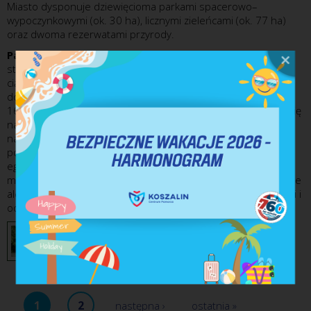
Miasto dysponuje dziewięcioma parkami spacerowo–
wypoczynkowymi (ok. 30 ha), licznymi zieleńcami (ok. 77 ha)
oraz dwoma rezerwatami przyrody.
Park Książąt Pomorskich 'A'
o powierzchni 6,70 ha (w tym
staw i rzeka Dzierżęcinka o pow. 1,50 ha) to część zwartego
ciągu zieleni, przebiegającego przez miasto od ulicy Rzecznej
do ulicy Kutrzeby. Czas jego powstania określa się na lata
1602-1816. Zakończenie zagospodarowania terenu datuje się
na lata 1933-1934. W parku znajdują się najpiękniejsze i
najstarsze drzewa Koszalina, w tym liczne gatunki obcego
pochodzenia m.in. korkowiec amurski i jedyny w Koszalinie
egzemplarz magnolii drzewiastej. Unikatem na skalę całego
miasta jest cypryśnik błotny oraz miłorząb dwuklapowy, a także
aleja platanów klonolistnych. Ogółem wyróżniamy 124 gatunki i
odmiany drzew i krzewów.
1
2
następna ›
ostatnia »