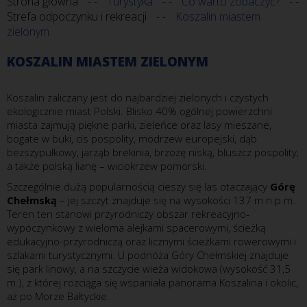
Strona główna
Turystyka
Co warto zobaczyć?
Strefa odpoczynku i rekreacji
Koszalin miastem
zielonym
KOSZALIN MIASTEM ZIELONYM
Koszalin zaliczany jest do najbardziej zielonych i czystych
ekologicznie miast Polski. Blisko 40% ogólnej powierzchni
miasta zajmują piękne parki, zieleńce oraz lasy mieszane,
bogate w buki, cis pospolity, modrzew europejski, dąb
bezszypułkowy, jarząb brekinia, brzozę niską, bluszcz pospolity,
a także polską lianę – wiciokrzew pomorski.
Szczególnie dużą popularnością cieszy się las otaczający
Górę
Chełmską
– jej szczyt znajduje się na wysokości 137 m n.p.m.
Teren ten stanowi przyrodniczy obszar rekreacyjno-
wypoczynkowy z wieloma alejkami spacerowymi, ścieżką
edukacyjno-przyrodniczą oraz licznymi ścieżkami rowerowymi i
szlakami turystycznymi. U podnóża Góry Chełmskiej znajduje
się park linowy, a na szczycie wieża widokowa (wysokość 31,5
m.), z której rozciąga się wspaniała panorama Koszalina i okolic,
aż po Morze Bałtyckie.