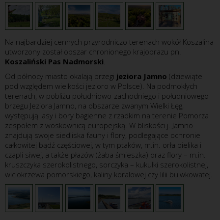
Na najbardziej cennych przyrodniczo terenach wokół Koszalina
utworzony został obszar chronionego krajobrazu pn.
Koszaliński Pas Nadmorski
.
Od północy miasto okalają brzegi
jeziora Jamno
(dziewiąte
pod względem wielkości jezioro w Polsce). Na podmokłych
terenach, w pobliżu południowo-zachodniego i południowego
brzegu Jeziora Jamno, na obszarze zwanym Wielki Łęg,
występują lasy i bory bagienne z rzadkim na terenie Pomorza
zespołem z woskownicą europejską. W bliskości j. Jamno
znajdują swoje siedliska fauny i flory, podlegające ochronie
całkowitej bądź częściowej, w tym ptaków, m.in. orła bielika i
czapli siwej, a także płazów (żaba śmieszka) oraz flory – m.in.
kruszczyka szerokolistnego, sorczyka – kukułki szerokolistnej,
wiciokrzewa pomorskiego, kaliny koralowej czy lilii bulwkowatej.