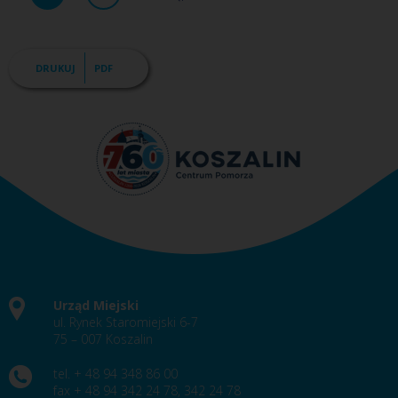
DRUKUJ
PDF
Urząd Miejski
ul. Rynek Staromiejski 6-7
75 – 007 Koszalin
tel. + 48 94 348 86 00
fax + 48 94 342 24 78, 342 24 78