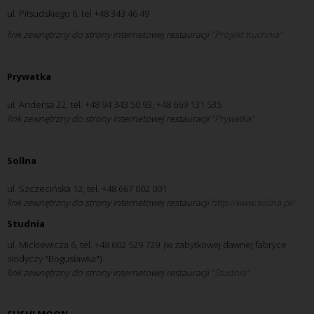
ul. Piłsudskiego 6, tel +48 343 46 49
link zewnętrzny do strony internetowej restauracji
"Projekt Kuchnia"
Prywatka
ul. Andersa 22, tel. +48 94 343 50 93, +48 669 131 535
link zewnętrzny do strony internetowej restauracji
"Prywatka"
Sollna
ul. Szczecińska 12, tel. +48 667 002 001
link zewnętrzny do strony internetowej restauracji
http://www.sollna.pl/
Studnia
ul. Mickiewicza 6, tel. +48 602 529 729 (w zabytkowej dawnej fabryce
słodyczy "Bogusławka")
link zewnętrzny do strony internetowej restauracji
"Studnia"