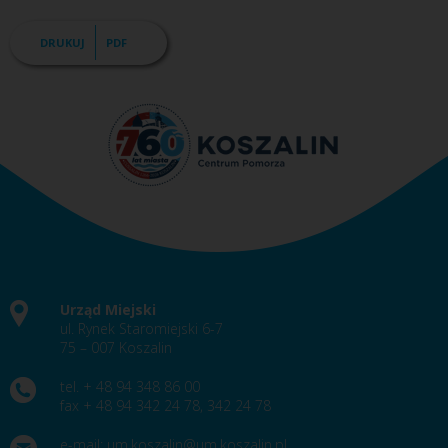
DRUKUJ
PDF
Urząd Miejski
ul. Rynek Staromiejski 6-7
75 – 007 Koszalin
tel. + 48 94 348 86 00
fax + 48 94 342 24 78, 342 24 78
e-mail:
um.koszalin@um.koszalin.pl