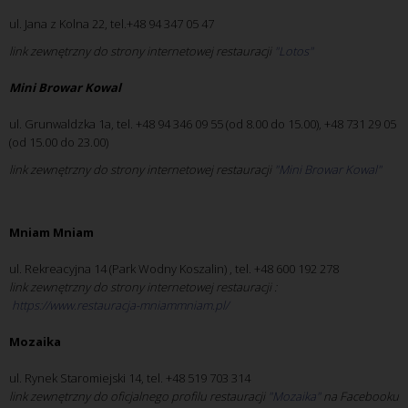
ul. Jana z Kolna 22, tel.+48 94 347 05 47
link zewnętrzny do strony internetowej restauracji
"Lotos"
Mini Browar Kowal
ul. Grunwaldzka 1a, tel. +48 94 346 09 55 (od 8.00 do 15.00), +48 731 29 05
(od 15.00 do 23.00)
link zewnętrzny do strony internetowej restauracji
"Mini Browar Kowal"
Mniam Mniam
ul. Rekreacyjna 14 (Park Wodny Koszalin) , tel. +48 600 192 278
link zewnętrzny do strony internetowej restauracji :
 https://www.restauracja-mniammniam.pl/
Mozaika
ul. Rynek Staromiejski 14, tel. +48 519 703 314
link zewnętrzny do oficjalnego profilu restauracji
"Mozaika" 
na Facebooku