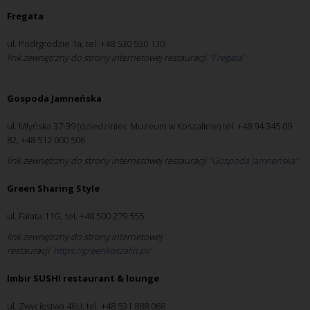
Fregata
ul. Podrgrodzie 1a, tel. +48 530 530 130
link zewnętrzny do strony internetowej restauracji
"Fregata"
Gospoda Jamneńska
ul. Młyńska 37-39 (dziedziniec Muzeum w Koszalinie) tel. +48 94 345 09
82, +48 512 000 506
link zewnętrzny do strony internetowej restauracji
"Gospoda Jamneńska"
Green Sharing Style
ul. Fałata 11G, tel. +48 500 279 555
link zewnętrzny do strony internetowej
restauracji
https://greenkoszalin.pl/
Imbir SUSHI restaurant & lounge
ul. Zwycięstwa 46U, tel. +48 531 888 068