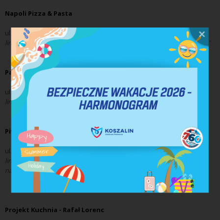
Napoli Pizza & Pasta
ul. Władysława IV 113, tel. +48 343 26 27
link zewnętrzny do strony internetowej restauracji
"Napoli Pizza & Pasta"
Park Restaurant
ul. Asnyka 11, +48 501 804 838
link zewnętrzny do strony internetowej restauracji
"Park Caffe"
Piwnica pod Gryfami
/wynajem na organizację imprez/
ul. Józefa Piłsudskiego 28,
link zewnętrzny do oficjalnego profilu restauracji
"Piwnica pod Gryfami"
na Facebooku
Projekt Kuchnia - Rafał Lorenc