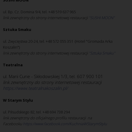
SUSHI MOON
ul. Bp. Cz. Domina 9/4, tel. +48 519 637 965
link zewnętrzny do strony internetowej restauracji
"SUSHI MOON" 
Sztuka Smaku
ul. Zwycięstwa 20-24, tel. +48 572 055 351 (Hotel "Gromada Arka
Koszalin")
link zewnętrzny do strony internetowej restauracji
"Sztuka Smaku"
Teatralna
ul. Marii Curie - Skłodowskiej 1/3, tel. 607 900 101
link zewnętrzny do strony internetowej restauracji
https://www.teatralnakoszalin.pl/
W Starym Stylu
ul. Piłsudskiego 82, tel. +48 694 738 294
link zewnętrzny do oficjalnego profilu restauracji na
Facebooku
https://www.facebook.com/KuchniaWStarymStylu