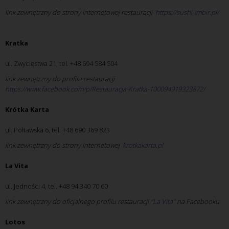
link zewnętrzny do strony internetowej restauracji
https://sushi-imbir.pl/  
Kratka
ul. Zwycięstwa 21, tel. +48 694 584 504
link zewnętrzny do profilu restauracji
https://www.facebook.com/p/Restauracja-Kratka-100094919323872/
Krótka Karta
ul. Połtawska 6, tel. +48 690 369 823
link zewnętrzny do strony internetowej
krotkakarta.pl
La Vita
ul. Jedności 4, tel. +48 94 340 70 60
link zewnętrzny do oficjalnego profilu restauracji
"La Vita" 
na Facebooku
Lotos