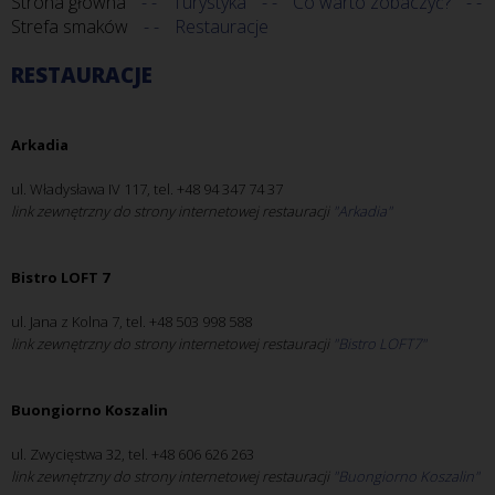
Strona główna
Turystyka
Co warto zobaczyć?
Strefa smaków
Restauracje
RESTAURACJE
Arkadia
ul. Władysława IV 117, tel. +48 94 347 74 37
link zewnętrzny do strony internetowej restauracji
"Arkadia" 
Bistro LOFT 7
ul. Jana z Kolna 7, tel. +48 503 998 588
link zewnętrzny do strony internetowej restauracji
"Bistro LOFT7" 
Buongiorno Koszalin
ul. Zwycięstwa 32, tel. +48 606 626 263
link zewnętrzny do strony internetowej restauracji
"Buongiorno Koszalin"