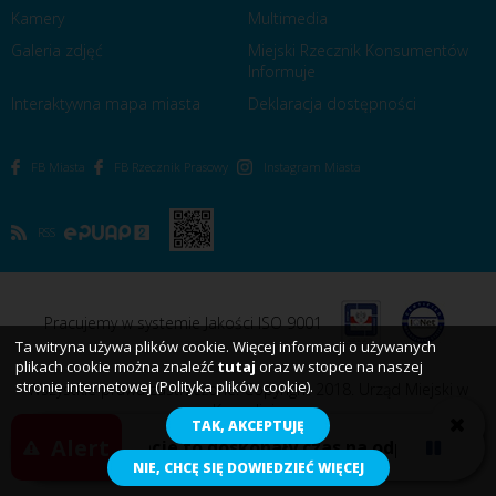
Kamery
Multimedia
Galeria zdjęć
Miejski Rzecznik Konsumentów
Informuje
Interaktywna mapa miasta
Deklaracja dostępności
FB Miasta
FB Rzecznik Prasowy
Instagram Miasta
RSS
Pracujemy w systemie Jakości ISO 9001
Ta witryna używa plików cookie. Więcej informacji o używanych
plikach cookie można znaleźć
tutaj
oraz w stopce na naszej
stronie internetowej (Polityka plików cookie).
Wszystkie prawa zastrzeżone. Copyright 2018. Urząd Miejski w
Koszalinie
TAK, AKCEPTUJĘ
Alert
Wakacje to doskonały czas na odpoczynek, ak
VOBACOM
NIE, CHCĘ SIĘ DOWIEDZIEĆ WIĘCEJ