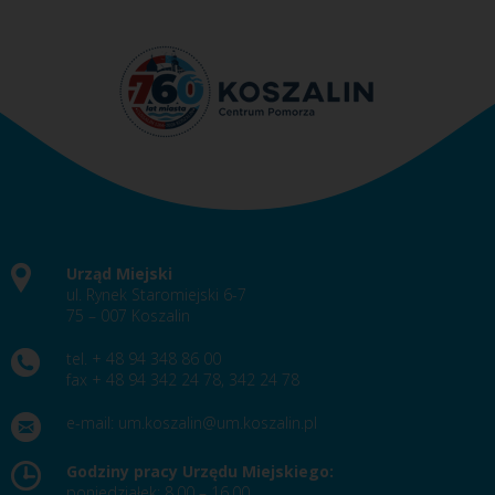
Urząd Miejski
ul. Rynek Staromiejski 6-7
75 – 007 Koszalin
tel. + 48 94 348 86 00
fax + 48 94 342 24 78, 342 24 78
e-mail:
um.koszalin@um.koszalin.pl
Godziny pracy Urzędu Miejskiego:
poniedziałek: 8.00 – 16.00