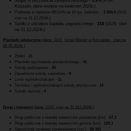
Stopa % bezrobocia zarejestrowanego -
5,9
%
(PUP
Koszalin, dane wstęne na kwiecień 2026r.)
Podmioty w rejestrze REGON na 10 tys. ludności -
3 269,4
(GUS:
stan na 31.12.2024r.)
Spółki z udziałem kapitału zagranicznego -
218
(
GUS: stan
na 31.12.2024r.)
Placówki edukacyjne
(
dane: GUS; Urząd Miejski w Koszalinie - stan na
06.05.2026r.)
Żłobki -
21
Placówki wychowania przedszkolnego -
41
Szkoły podstawowe -
25
Zasadnicze szkoły zawodowe -
9
Licea ogólnokształcące -
11
Technika i ogólnokształcące szkoły artystyczne -
14
Szkoły wyższe
- 4
Drogi i transport
(dane: GUS stan na 31.012.2024r.)
Drogi publiczne o twardej nawierzchni powiatowe [km] -
67,3
Drogi publiczne o twardej nawierzchni gminne [km] -
129,1
Samochody osobowe zarejestowane [szt.] -
58 181