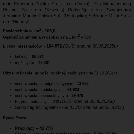
m.in Espersen Polska Sp. z o.o. (Dania); Elfa Manufacturing
Poland Sp. z o.o. (Szwecja); Rotho Sp. z o.o. (Szwajcaria);
Jeronimo Martins Polska S.A. (Portugalia); Schwarte-Milfor Sp. z
o.o. (Niemcy).
2
106,0
Powierzchnia w km
-
2
Gęstość zaludnienia w osobach na 1 km
–
999
104 872
(GUS: stan na 30.06.2025r.)
Liczba mieszkańców
-
kobiety –
55 571
mężczyźni –
49 301
Udział w liczbie ludności ogólnej, osób:
(stan na 31.12.2024r.)
osób w wieku przedprodukcyjnym -
13 862
osób w wieku produkcyjnym -
61 923
osób w wieku poprodukcyjnym -
29 478
(GUS: stan na 30.06.2025r.)
Przyrost naturalny -
- 342
Saldo migracji ogółem - -68
(GUS: stan na 30.06.2025r.)
Rynek Pracy
Pracujący
–
41 778