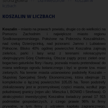
Strona główna
Dla inwestorów
Koszalin w
liczbach
KOSZALIN W LICZBACH
Koszalin
– miasto na prawach powiatu, drugie co do wielkości na
Pomorzu Zachodnim i największe miasto regionu
Środkowopomorskiego. Położone na Pobrzeżu Koszalińskim,
nad rzeką Dzierżęcinką, nad jeziorami: Jamno i Lubiatowo
Północne. Blisko 40% ogólnej powierzchni Koszalina zajmują
zieleńce, parki i lasy wraz z terenami rekreacyjnymi
obejmującymi Górę Chełmską. Obszar zajęty przez zieleń oraz
bogactwo gatunków flory i fauny, pozwala miastu pretendować do
miana wielkiego ogrodu botanicznego i być w gronie tzw. miast
zielonych. Na terenie miasta ustanowiono podstrefę Koszalin –
Słupskiej Specjalnej Strefy Ekonomicznej, która obejmuje 21
kompleksów o łącznej powierzchni 105,05 ha. Teren podstrefy
zlokalizowany jest w przemysłowej części miasta, wzdłuż jego
południowej granicy (rejon ulic: Mieszka I, BOWiD i Strefowa). O
atrakcyjności inwestycyjnej Koszalina świadczy ponad 17 915
podmiotów gospodarczych, z czego prawie 96% to firmy
prywatne, w tym firmy z udziałem kapitału zagranicznego,