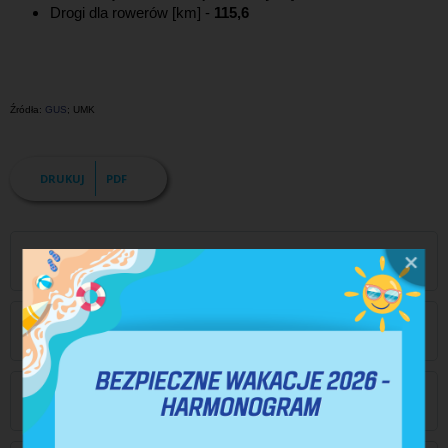
Drogi dla rowerów [km] -
115,6
Źródła:
GUS
; UMK
DRUKUJ
PDF
AKCJA FIRMOWY KOSZALIN
ATUTY INWESTYCYJNE
PREFERENCJE I ZWOLNIENIA PODATKOWE