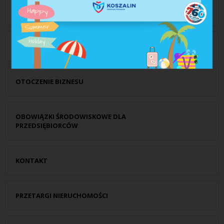
PODSTREFA „KOSZALIN” SSSE
KOSZALIN W LICZBACH
OTOCZENIE BIZNESU
OBOWIĄZKI ŚRODOWISKOWE DLA
PRZEDSIĘBIORCÓW
KONTAKT
PRZETARGI NIERUCHOMOŚCI