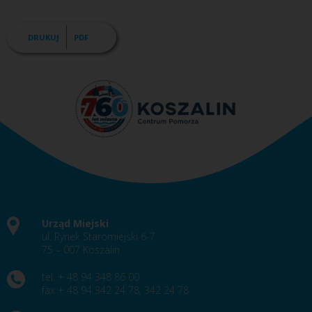
DRUKUJ
PDF
Urząd Miejski
ul. Rynek Staromiejski 6-7
75 – 007 Koszalin
tel. + 48 94 348 86 00
fax + 48 94 342 24 78, 342 24 78