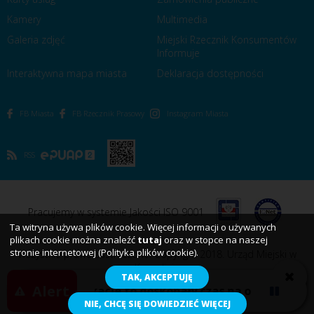
Kamery
Multimedia
Galeria zdjęć
Miejski Rzecznik Konsumentów
Informuje
Interaktywna mapa miasta
Deklaracja dostępności
FB Miasta
FB Rzecznik Prasowy
Instagram Miasta
RSS
Pracujemy w systemie Jakości ISO 9001
Ta witryna używa plików cookie. Więcej informacji o używanych
plikach cookie można znaleźć
tutaj
oraz w stopce na naszej
stronie internetowej (Polityka plików cookie).
Wszystkie prawa zastrzeżone. Copyright 2018. Urząd Miejski w
Koszalinie
TAK, AKCEPTUJĘ
Alert
Wakacje to doskonały czas na odpoczynek, 
VOBACOM
NIE, CHCĘ SIĘ DOWIEDZIEĆ WIĘCEJ