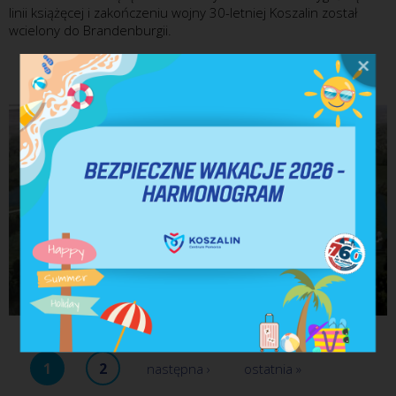
linii książęcej i zakończeniu wojny 30-letniej Koszalin został
wcielony do Brandenburgii.
1
2
następna ›
ostatnia »