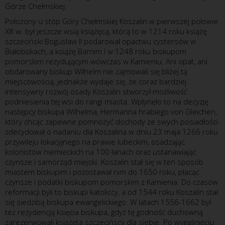
Górze Chełmskiej.
Położony u stóp Góry Chełmskiej Koszalin w pierwszej połowie
XIII w. był jeszcze wsią książęcą, którą to w 1214 roku książę
szczeciński Bogusław II podarował opactwu cystersów w
Białobokach, a książę Barnim I w 1248 roku biskupom
pomorskim rezydującym wówczas w Kamieniu. Ani opat, ani
obdarowany biskup Wilhelm nie zajmowali się bliżej tą
miejscowością, jednakże wydaje się, że coraz bardziej
intensywny rozwój osady Koszalin stworzył możliwość
podniesienia tej wsi do rangi miasta. Wpłynęło to na decyzję
następcy biskupa Wilhelma, Hermanna hrabiego von Gleichen,
który chcąc zapewne pomnożyć dochody ze swych posiadłości
zdecydował o nadaniu dla Koszalina w dniu 23 maja 1266 roku
przywileju lokacyjnego na prawie lubeckim, osadzając
kolonistów niemieckich na 100 łanach oraz ustanawiając
czynsze i samorząd miejski. Koszalin stał się w ten sposób
miastem biskupim i pozostawał nim do 1650 roku, płacąc
czynsze i podatki biskupom pomorskim z Kamienia. Do czasów
reformacji byli to biskupi katoliccy, a od 1544 roku Koszalin stał
się siedzibą biskupa ewangelickiego. W latach 1556-1662 był
też rezydencją księcia biskupa, gdyż tę godność duchowną
zarezerwowali książęta szczecińscy dla siebie. Po wygaśnięciu