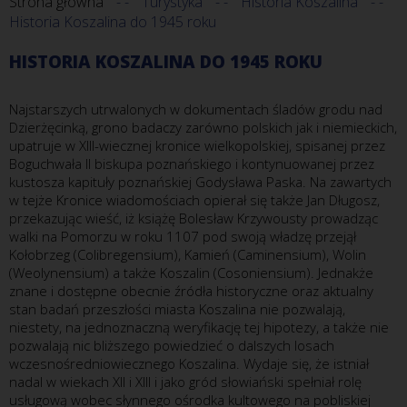
Strona główna
Turystyka
Historia Koszalina
Historia Koszalina do 1945 roku
HISTORIA KOSZALINA DO 1945 ROKU
Najstarszych utrwalonych w dokumentach śladów grodu nad
Dzierżęcinką, grono badaczy zarówno polskich jak i niemieckich,
upatruje w XIII-wiecznej kronice wielkopolskiej, spisanej przez
Boguchwała II biskupa poznańskiego i kontynuowanej przez
kustosza kapituły poznańskiej Godysława Paska. Na zawartych
w tejże Kronice wiadomościach opierał się także Jan Długosz,
przekazując wieść, iż książę Bolesław Krzywousty prowadząc
walki na Pomorzu w roku 1107 pod swoją władzę przejął
Kołobrzeg (Colibregensium), Kamień (Caminensium), Wolin
(Weolynensium) a także Koszalin (Cosoniensium). Jednakże
znane i dostępne obecnie źródła historyczne oraz aktualny
stan badań przeszłości miasta Koszalina nie pozwalają,
niestety, na jednoznaczną weryfikację tej hipotezy, a także nie
pozwalają nic bliższego powiedzieć o dalszych losach
wczesnośredniowiecznego Koszalina. Wydaje się, że istniał
nadal w wiekach XII i XIII i jako gród słowiański spełniał rolę
usługową wobec słynnego ośrodka kultowego na pobliskiej