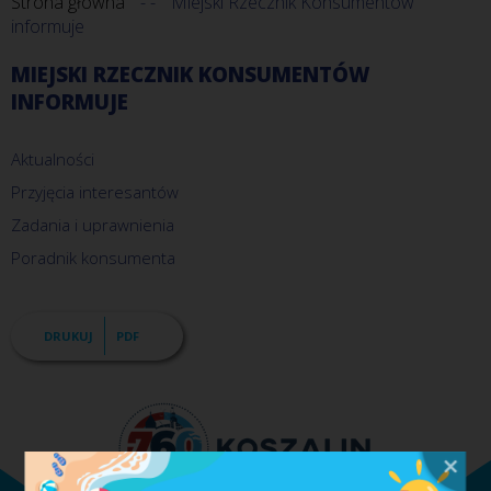
Strona główna
Miejski Rzecznik Konsumentów
informuje
MIEJSKI RZECZNIK KONSUMENTÓW
INFORMUJE
Aktualności
Przyjęcia interesantów
Zadania i uprawnienia
Poradnik konsumenta
DRUKUJ
PDF