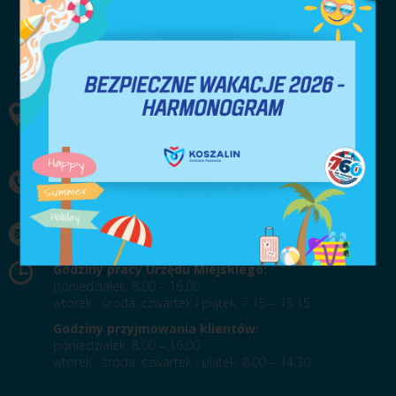
Urząd Miejski
ul. Rynek Staromiejski 6-7
75 – 007 Koszalin
tel. + 48 94 348 86 00
fax + 48 94 342 24 78, 342 24 78
e-mail:
um.koszalin@um.koszalin.pl
Godziny pracy Urzędu Miejskiego:
poniedziałek: 8.00 – 16.00
wtorek , środa, czwartek i piątek: 7.15 – 15.15
Godziny przyjmowania klientów:
poniedziałek: 8.00 – 16.00
wtorek , środa, czwartek i piątek: 8.00 – 14.30