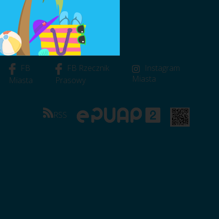
FB
FB Rzecznik
Instagram
Miasta
Miasta
Prasowy
RSS