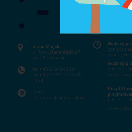
Godziny pr
Urząd Miejski
poniedziałek
ul. Rynek Staromiejski 6-7
wtorek , środ
75 – 007 Koszalin
Godziny pr
poniedziałek
tel. + 48 94 348 86 00
wtorek , środ
fax + 48 94 342 24 78, 342
24 78
Urząd Stan
e-mail:
przyjmowan
um.koszalin@um.koszalin.pl
poniedziałek
wtorek , środ