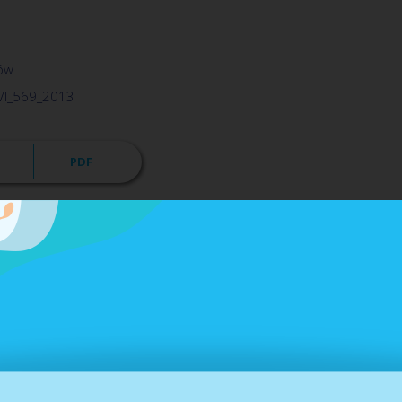
tów
XVI_569_2013
PDF