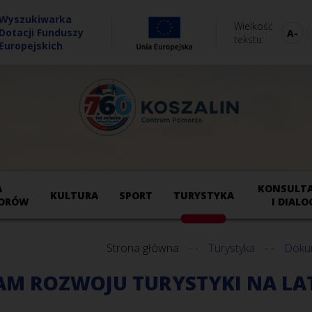
Wyszukiwarka
Wielkość
Dotacji Funduszy
tekstu
Europejskich
A
KONSULTA
KULTURA
SPORT
TURYSTYKA
ORÓW
I DIALO
Strona główna
Turystyka
Doku
M ROZWOJU TURYSTYKI NA LATA