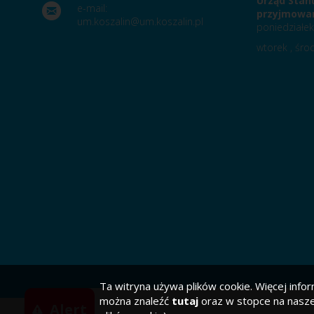
Urząd Stan
e-mail:
przyjmowan
um.koszalin@um.koszalin.pl
poniedziałek
wtorek , środ
Ta witryna używa plików cookie. Więcej infor
można znaleźć
tutaj
oraz w stopce na naszej
Alert