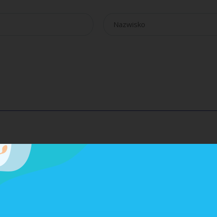
pok. 14
em problemów uzależnień (alkoholizm i narkomania) w mieście.