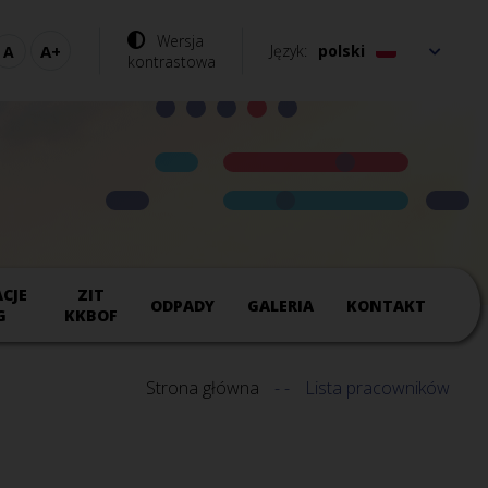
Wersja
Język
polski
kontrastowa
CJE
ZIT
ODPADY
GALERIA
KONTAKT
G
KKBOF
Strona główna
Lista pracowników