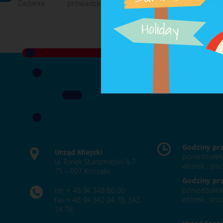
Zadania:
prowadzenie zadań w zakresie przeciwdziałani
Godziny pr
Urząd Miejski
poniedziałek
ul. Rynek Staromiejski 6-7
wtorek , środ
75 – 007 Koszalin
Godziny pr
poniedziałek
tel. + 48 94 348 86 00
wtorek , środ
fax + 48 94 342 24 78, 342
24 78