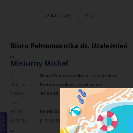
Szukaj osoby
Biuro Pełnomocnika ds. Uzależnień
Misiurny Michał
Dział:
Biuro Pełnomocnika ds. Uzależnień
Stanowisko:
Pełnomocnik ds. Uzależnień
Telefon:
94 34 88 843
Fax:
-
Adres:
Rynek Staromiejski 6-7, 75-007 Koszalin, 
Zadania:
prowadzenie spraw związanych z rozwiązywani