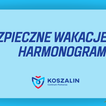
pok. 17
a narkomanii w mieście, prowadzenie zadań w zakresie profilaktyki
n, pok. 17