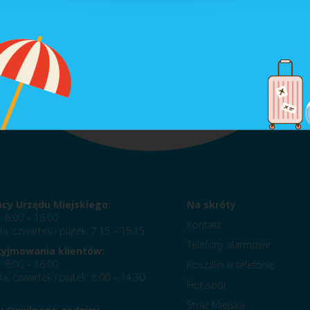
a narkomanii w mieście, prowadzenie zadań w zakresie profilaktyki
acy Urzędu Miejskiego:
Na skróty
: 8.00 – 16.00
Kontakt
a, czwartek i piątek: 7.15 – 15.15
Telefony alarmowe
zyjmowania klientów:
: 8.00 – 16.00
Koszalin w telefonie
a, czwartek i piątek: 8.00 – 14.30
Hot spot
Straż Miejska