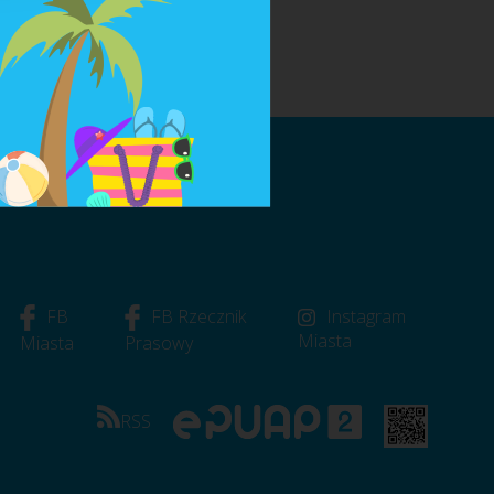
 szkolnej.
FB
FB Rzecznik
Instagram
Miasta
Miasta
Prasowy
RSS