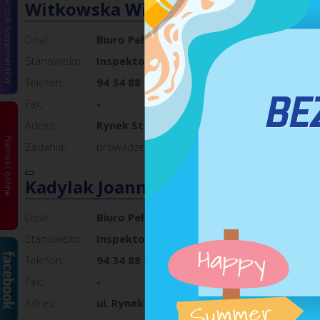
Miejski Rzecznik Konsumentów
Witkowska Wioleta
Dział:
Biuro Pełnomocnika ds. Uzależnień
Stanowisko:
Inspektor
Telefon:
94 34 88 730
Fax:
-
Adres:
Rynek Staromiejski 6-7, 75-007 Koszalin, 
Płatność online
Zadania:
prowadzenie zadań w zakresie przeciwdziałani
Kadylak Joanna
Dział:
Biuro Pełnomocnika ds. Uzależnień
Stanowisko:
Inspektor
Telefon:
94 34 88 730
Fax:
-
Adres:
ul. Rynek Staromiejski 6-7, 75-007 Koszali