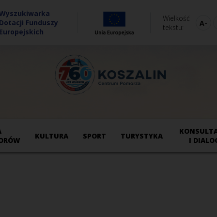
Wyszukiwarka
Wielkość
Dotacji Funduszy
tekstu
Europejskich
A
KONSULTA
KULTURA
SPORT
TURYSTYKA
ORÓW
I DIALO