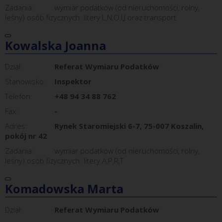
Zadania:
wymiar podatków (od nieruchomości, rolny,
leśny) osób fizycznych: litery L,N,O,I,J oraz transport
Kowalska Joanna
Dział:
Referat Wymiaru Podatków
Stanowisko:
Inspektor
Telefon:
+48 94 34 88 762
Fax:
-
Adres:
Rynek Staromiejski 6-7, 75-007 Koszalin,
pokój nr 42
Zadania:
wymiar podatków (od nieruchomości, rolny,
leśny) osób fizycznych: litery A,P,R,T
Komadowska Marta
Dział:
Referat Wymiaru Podatków