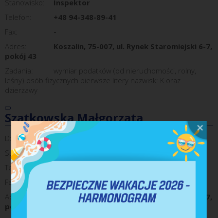
Stanowisko:
Inspektor
Telefon:
+48 94-348-89-41
Fax:
-
Adres:
Koszalin, 75-007, ul. Rynek Staromiejski 6-7,
pokój 43
Zadania:
wymiar podatków (od nieruchomości, rolny,
leśny) osób fizycznych pierwsze litery nazwisk: K oraz
dzierżawy
Szatkowska Małgorzata
Dział:
Referat Wymiaru Podatków
Stanowisko:
Inspektor
Telefon:
94 348 39 34
Fax:
-
Adres:
Koszalin, 75-007, ul. Rynek Staromiejski 6-7,
pokój 40