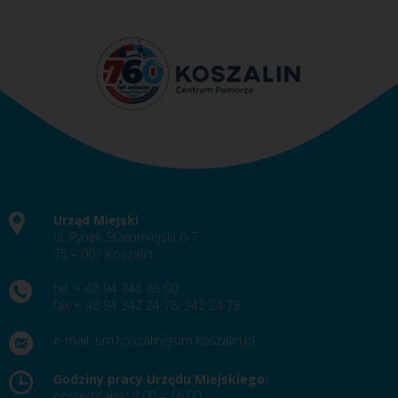
Urząd Miejski
ul. Rynek Staromiejski 6-7
75 – 007 Koszalin
tel. + 48 94 348 86 00
fax + 48 94 342 24 78, 342 24 78
e-mail:
um.koszalin@um.koszalin.pl
Godziny pracy Urzędu Miejskiego:
poniedziałek: 8.00 – 16.00