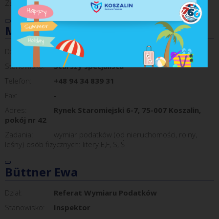
Zadania:
wymiar podatków osób prawnych
Mikoluk-Stajek Katarzyna
Dział:
Referat Wymiaru Podatków
Stanowisko:
Starszy specjalista
Telefon:
+48 94 34 839 31
Fax:
-
Adres:
Rynek Staromiejski 6-7, 75-007 Koszalin,
pokój nr 42
Zadania:
wymiar podatków (od nieruchomości, rolny,
leśny) osób fizycznych: litery E,F, S, Ś
Büttner Ewa
Dział:
Referat Wymiaru Podatków
Stanowisko:
Inspektor