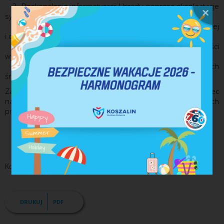
3. Doskonalenie informatyzacji Urzędu poprzez eksploatacje
systemów ułatwiających i przyspieszających obsługę klienta.
4. Doskonalenie funkcjonowania systemu kontroli zarządczej
i oceny ryzyka.
5. Podnoszenie kwalifikacji pracowników i jakości
wykonywanej pracy.
6. Zapewnienie odpowiednich zasobów i niezbędnych
środków umożliwiających realizację przyjętych celów.
Założenia Polityki Jakości stanowią zobowiązanie wobec
naszych klientów, są znane i respektowane przez wszystkich
pracowników Urzędu.
Prezydent Miasta Koszalina
Piotr Jedliński
Koszalin, dnia 12 czerwca 2019 roku
DRUKUJ
PDF