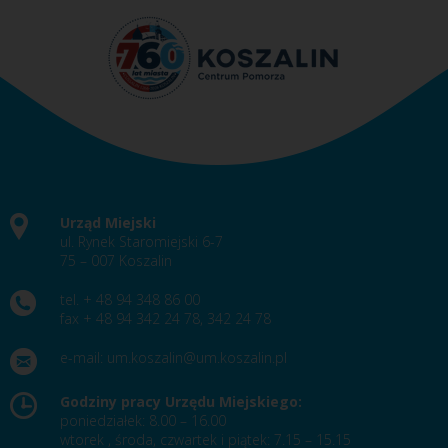
Urząd Miejski
ul. Rynek Staromiejski 6-7
75 – 007 Koszalin
tel. + 48 94 348 86 00
fax + 48 94 342 24 78, 342 24 78
e-mail:
um.koszalin@um.koszalin.pl
Godziny pracy Urzędu Miejskiego:
poniedziałek: 8.00 – 16.00
wtorek , środa, czwartek i piątek: 7.15 – 15.15