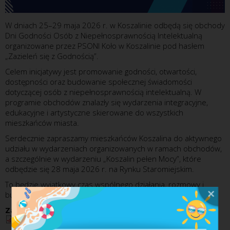
W dniach 25–29 maja 2026 r. w Koszalinie odbędą się obchody
Dni Godności Osób z Niepełnosprawnością Intelektualną
organizowane przez PSONI Koło w Koszalinie pod hasłem
„Zazieleń się z Godnością”.
Celem inicjatywy jest promowanie godności, otwartości,
dostępności oraz budowanie społecznej świadomości
dotyczącej osób z niepełnosprawnością intelektualną. W
programie obchodów znalazły się wydarzenia integracyjne,
edukacyjne i artystyczne skierowane do wszystkich
mieszkańców miasta.
Serdecznie zapraszamy mieszkańców Koszalina do aktywnego
udziału w wydarzeniach organizowanych w ramach obchodów,
a szczególnie w wydarzeniu „Koszalin pełen Mocy”, które
odbędzie się 28 maja 2026 r. na Rynku Staromiejskim.
To będzie wyjątkowy czas wspólnego działania, rozmowy i
budowania miasta otwartego na potrzeby każdego człowieka.
Załącznik:
Harmonogram obchodów
(705,90 KB)