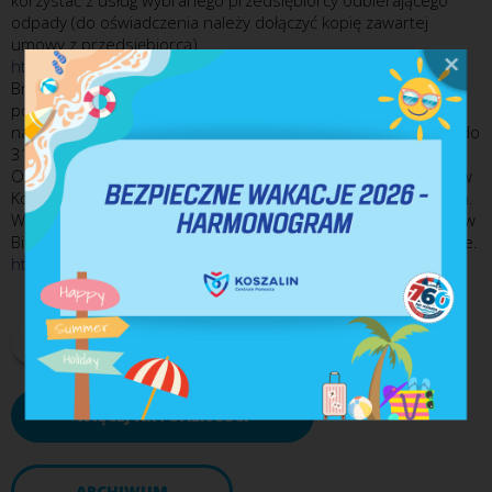
korzystać z usług wybranego przedsiębiorcy odbierającego
odpady (do oświadczenia należy dołączyć kopię zawartej
umowy z przedsiębiorcą)
http://www.koszalin.pl/.../oswiadczenie_o_wylaczeniu_sie...
Brak złożenia oświadczenia o wyłączeniu z systemu oznacza
pozostanie w gminnym systemie gospodarowania odpadami
na cały okres obowiązywania nowej umowy, tj. od 1 stycznia do
31 grudnia 2027 r.
Oświadczenia można składać osobiście w Urzędzie Miejskim w
Koszalinie, przesłać pocztą lub za pośrednictwem e-Doręczeń.
Wzory formularzy są dostępne na stronie internetowej oraz w
Biuletynie Informacji Publicznej Urzędu Miejskiego w Koszalinie.
http://www.koszalin.pl/.../informacja-o-zamiarze...
DRUKUJ
PDF
WIĘCEJ AKTUALNOŚCI
ARCHIWUM