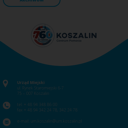
Urząd Miejski
ul. Rynek Staromiejski 6-7
75 – 007 Koszalin
tel. + 48 94 348 86 00
fax + 48 94 342 24 78, 342 24 78
e-mail:
um.koszalin@um.koszalin.pl