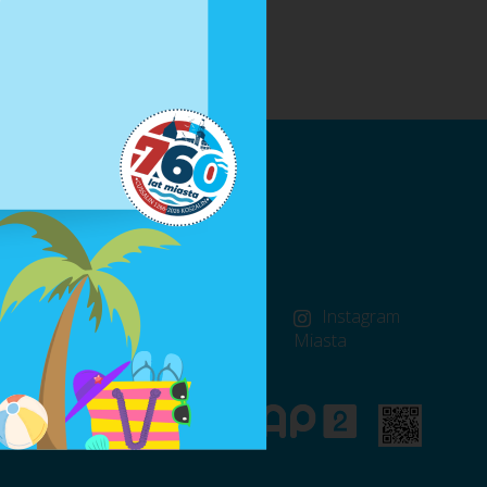
FB
FB Rzecznik
Instagram
Miasta
Miasta
Prasowy
RSS