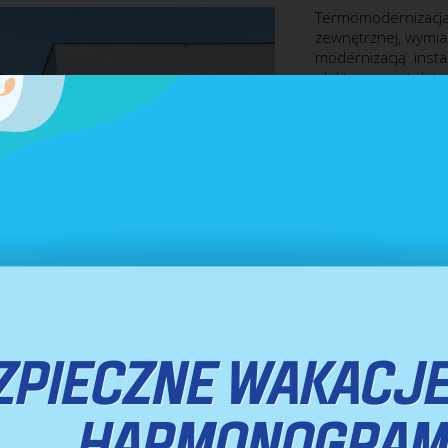
Termomodernizacja 
zewnętrznej, wymian
modernizacją instal
elektrycznej i tel
osób niepełnospr
Wykonawca: P.B.U. 
Koszt: 2 206 668,02
Termin realizacji: 1
DRUKUJ