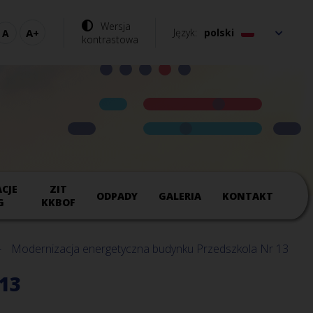
Wersja
Język
polski
kontrastowa
CJE
ZIT
ODPADY
GALERIA
KONTAKT
G
KKBOF
Modernizacja energetyczna budynku Przedszkola Nr 13
13