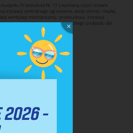
budynku Przedszkola Nr 13 z wymianą części stolarki
ą instalacji centralnego ogrzewania, wody zimnej i ciepłej,
acji wentylacji mechanicznej, przebudową instalacji
etechnicznej oraz wykonaniem zewnętrznego podjazdu dla
awnych
Paweł Daniel z Koszalina
 zł
3.01.2023 r.
PDF