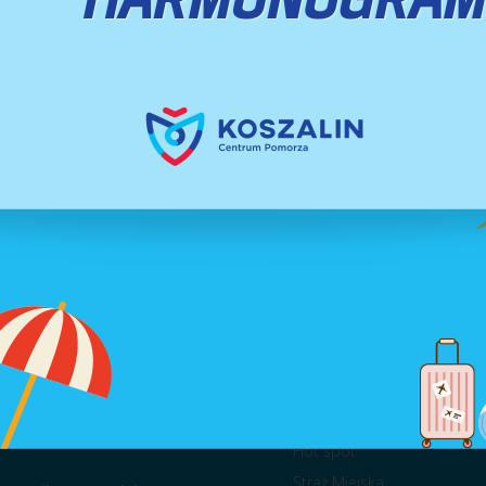
acy Urzędu Miejskiego:
Na skróty
: 8.00 – 16.00
Kontakt
a, czwartek i piątek: 7.15 – 15.15
Telefony alarmowe
zyjmowania klientów:
: 8.00 – 16.00
Koszalin w telefonie
a, czwartek i piątek: 8.00 – 14.30
Hot spot
Straż Miejska