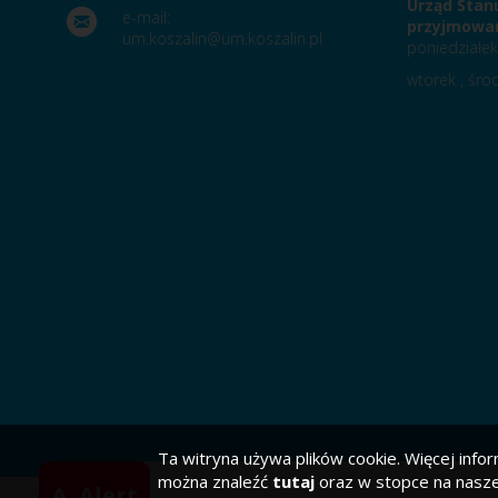
Urząd Stan
e-mail:
przyjmowan
um.koszalin@um.koszalin.pl
poniedziałek
wtorek , środ
Ta witryna używa plików cookie. Więcej infor
można znaleźć
tutaj
oraz w stopce na naszej
Alert