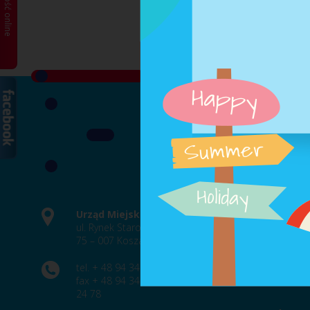
Płatność online
Godziny pr
Urząd Miejski
poniedziałek
ul. Rynek Staromiejski 6-7
wtorek , środ
75 – 007 Koszalin
Godziny pr
poniedziałek
tel. + 48 94 348 86 00
wtorek , środ
fax + 48 94 342 24 78, 342
24 78