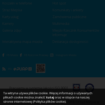
Koszalin w telefonie
Hot spot
Straż Miejska
Komunikaty i ankiety
Karty usług
Zamówienia publiczne
Kamery
Multimedia
Galeria zdjęć
Miejski Rzecznik Konsumentów
Informuje
Interaktywna mapa miasta
Deklaracja dostępności
FB Miasta
FB Rzecznik Prasowy
Instagram Miasta
RSS
Pracujemy w systemie Jakości ISO 9001
Ta witryna używa plików cookie. Więcej informacji o używanych
plikach cookie można znaleźć
tutaj
oraz w stopce na naszej
stronie internetowej (Polityka plików cookie).
Wszystkie prawa zastrzeżone. Copyright 2018. Urząd Miejski w