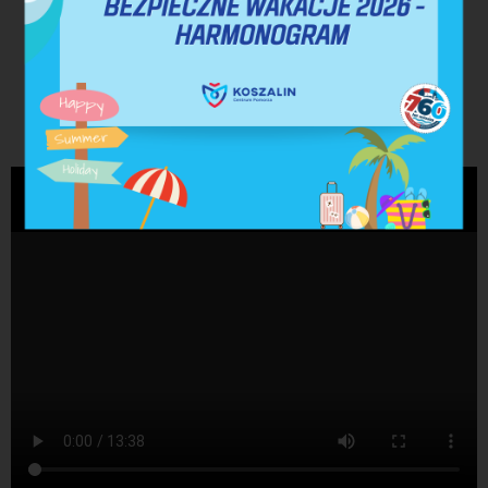
Film instruktażowy - udzielanie pierwszej pomocy
przedmedycznej wraz z obsługą defibrylatora AED