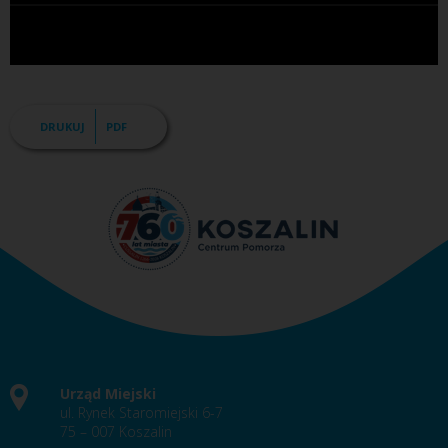
DRUKUJ
PDF
Urząd Miejski
ul. Rynek Staromiejski 6-7
75 – 007 Koszalin