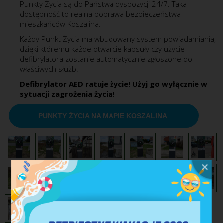
Punkty Życia są do Państwa dyspozycji 24/7. Taka
dostępność to realna poprawa bezpieczeństwa
mieszkańców Koszalina.
Każdy Punkt Życia ma wbudowany system powiadamiania,
dzięki któremu każde otwarcie kapsuły czy użycie
defibrylatora zostanie automatycznie zgłoszone do
właściwych służb.
Defibrylator AED ratuje życie! Użyj go wyłącznie w
sytuacji zagrożenia życia!
PUNKTY ŻYCIA NA MAPIE KOSZALINA 